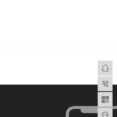
在
电
在