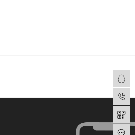
在
电
在